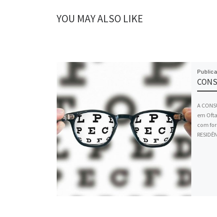
YOU MAY ALSO LIKE
Public
CONS
A CONS
em Ofta
com for
RESIDÊN